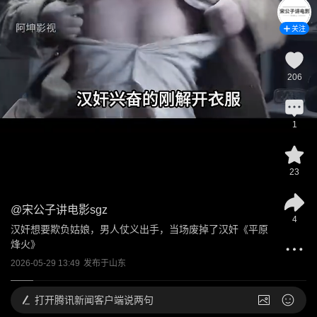
关注
206
1
23
@
宋公子讲电影sgz
4
汉奸想要欺负姑娘，男人仗义出手，当场废掉了汉奸《平原
烽火》
2026-05-29 13:49
发布于
山东
打开
腾讯新闻客户端说两句