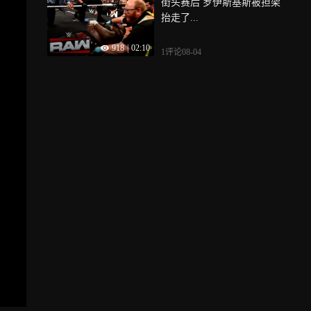
街头赛后 罗伊斯基斯被担架
抬走了...
918
|
02:10
1评论
08-04