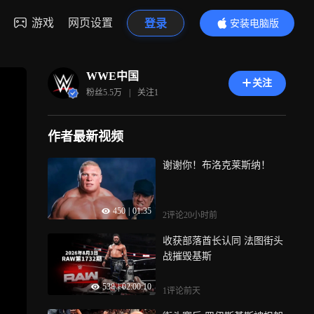
游戏
网页设置
登录
安装电脑版
内容更精彩
WWE中国
关注
粉丝
5.5万
|
关注
1
作者最新视频
谢谢你！布洛克莱斯纳！
450
|
01:35
2评论
20小时前
收获部落酋长认同 法图街头
战摧毁基斯
538
|
02:00:10
1评论
前天