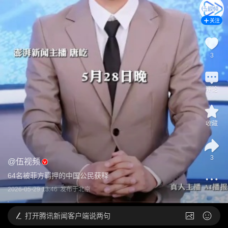
关注
3
评论
收藏
3
@
伍视频
64名被菲方羁押的中国公民获释
2026-05-29 13:46
发布于
北京
打开
腾讯新闻客户端说两句