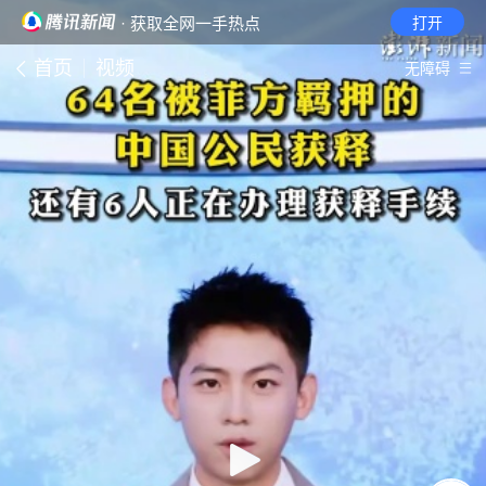
· 获取全网一手热点
打开
首页
视频
无障碍