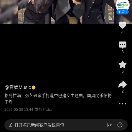
关注
20
3
5
@
音娱Music
2
格局拉满！张艺兴亲手打造中巴建交主题曲，国风民乐惊艳
中外
2026-05-29 13:44
发布于
山西
打开
腾讯新闻客户端说两句