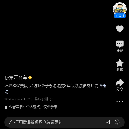
关注
评论
收藏
@
第壹台车
环塔SS7赛段 采访152号奇瑞瑞虎8车队领航员刘广青
 #
奇
分享
瑞
2026-05-29 13:43
发布于
湖北
作者声明：个人观点，仅供参考
打开
腾讯新闻客户端说两句