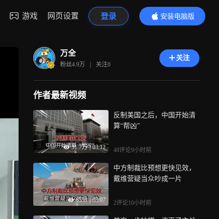
游戏
网页设置
登录
安装电脑版
内容更精彩
万全
关注
粉丝
4.9万
|
关注
0
作者最新视频
反制美国之后，中国开始清
算“帮凶”
31.7万
|
03:12
48评论
9小时前
中方制裁比预想更快见效，
戴维营疑当众吵成一片
6553
|
03:07
2评论
10小时前