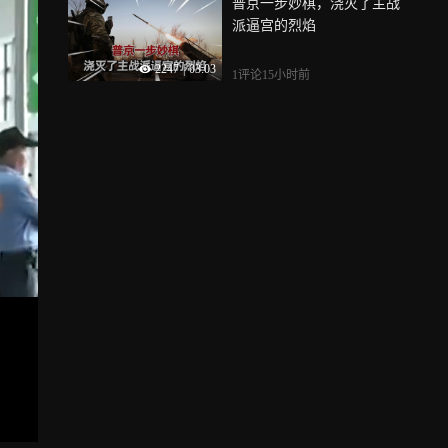
普京一步妙棋，浇灭了主战
派逼宫的烈焰
2247
|
03:03
1评论
15小时前