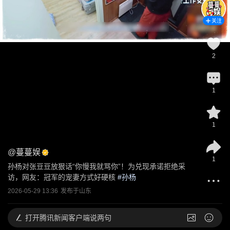
关注
2
1
1
@
蔓蔓娱
1
孙杨对张豆豆放狠话“你慢我就骂你”！为兑现承诺拒绝采
访，网友：冠军的宠妻方式好硬核
 #
孙杨
2026-05-29 13:36
发布于
山东
打开
腾讯新闻客户端说两句