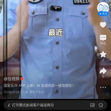
关注
评论
2
5
@
伍视频
国家反诈 APP 上新！AI 合成内容一键现原形！
2026-05-29 13:36
发布于
北京
打开
腾讯新闻客户端说两句