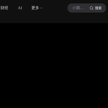
财经
AI
更多
小鹅剧库大赏
搜索