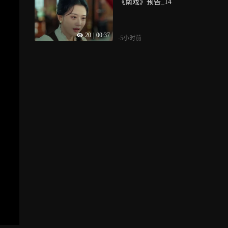
《南戏》预告_14
20
|
00:37
-5小时前