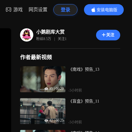
游戏
网页设置
登录
安装电脑版
内容更精彩
小鹅剧库大赏
关注
粉丝
8.5万
|
关注
1
作者最新视频
《南戏》预告_13
35
|
00:29
-5小时前
《盲盒》预告_11
42
|
00:25
-5小时前