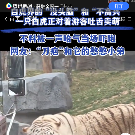
· 获取全网一手热点
打开
首页
视频
无障碍