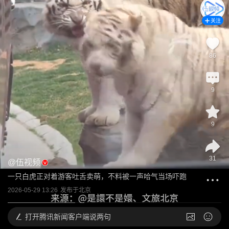
关注
86
9
9
31
@
伍视频
一只白虎正对着游客吐舌卖萌，不料被一声哈气当场吓跑
2026-05-29 13:26
发布于
北京
打开
腾讯新闻客户端说两句