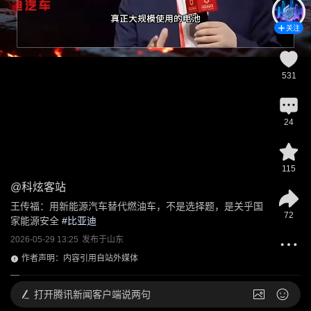
关注
531
24
115
@
科炫客站
王传福：用新能源汽车替代燃油车，不是选择题，是关乎国
72
家能源安全
 #
比亚迪
2026-05-29 13:25
发布于
山东
作者声明：内容引用自站外媒体
打开
腾讯新闻客户端说两句