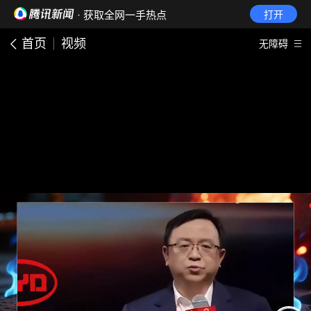
· 获取全网一手热点
打开
首页
视频
无障碍