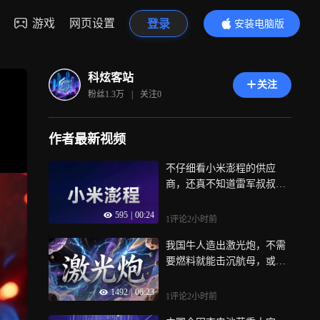
游戏
网页设置
登录
安装电脑版
内容更精彩
科炫客站
关注
粉丝
1.3万
|
关注
0
作者最新视频
不仔细看小米澎程的供应
商，还真不知道雷军叔叔又
整了波大的
595
|
00:24
1评论
2小时前
我国牛人造出激光炮，不需
要燃料就能击沉航母，或将
改变战争格局
1492
|
06:23
1评论
2小时前