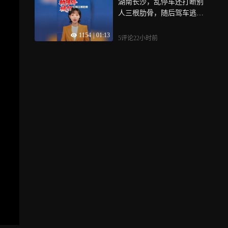
湖南长沙，乱停车还打断别
人三根肋骨，随后驾车逃
走，但车牌号被拍下
1154
|
01:13
5评论
22小时前