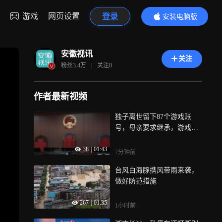
游戏
网页设置
登录
安装电脑版
内容更精彩
安徽视讯
关注
粉丝
3.4万
|
关注
0
作者最新视频
独子离世留下87个游戏账
号，母亲要求继承，游戏公
司拒绝，法院判了！
38
|
01:43
7分钟前
台风白海豚携风带雨来袭，
做好防范措施
267
|
01:35
1小时前