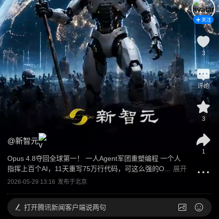
关注
3
评论
3
@
新智元
1
Opus 4.8夺回全球第一！ 一人Agent军团重塑编程 一个人
指挥上百个AI，11天重写75万行代码，可这么强的O...
展开
2026-05-29 13:16
发布于
北京
打开
腾讯新闻客户端说两句