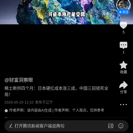
关注
5
1
收藏
@
财富洞察眼
稀土断供四个月：日本硬扛成本涨三成，中国三招锁死全
分享
局！
2026-05-29 13:10
发布于
辽宁
作者声明：该内容由AI生成 | 作者声明：个人观点，仅供参考
打开
腾讯新闻客户端说两句