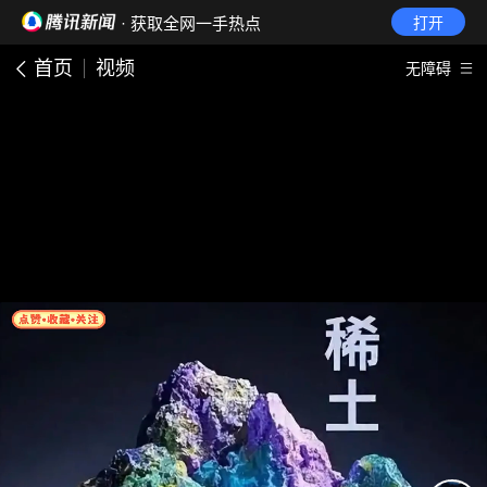
· 获取全网一手热点
打开
首页
视频
无障碍