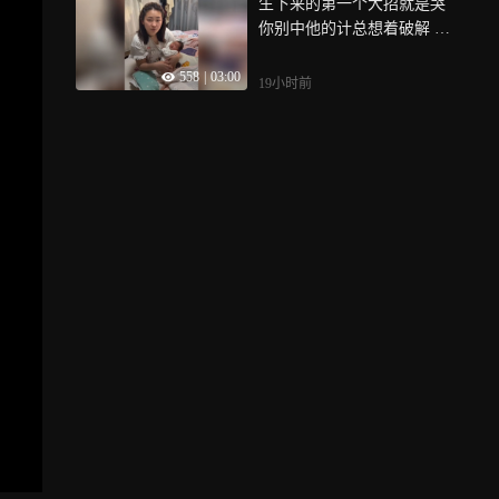
生下来的第一个大招就是哭
你别中他的计总想着破解 装
傻充愣扮人机简直不要太好
558
|
03:00
用
19小时前