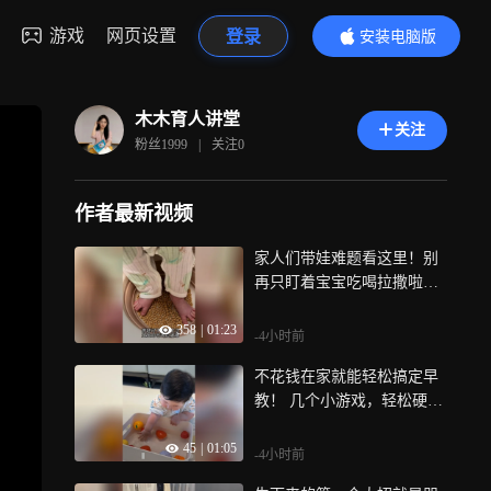
游戏
网页设置
登录
安装电脑版
内容更精彩
木木育人讲堂
关注
粉丝
1999
|
关注
0
作者最新视频
家人们带娃难题看这里！别
再只盯着宝宝吃喝拉撒啦，0
- 3岁可是大脑发育黄金期，
358
|
01:23
错过再补救就晚啦！
-4小时前
不花钱在家就能轻松搞定早
教！ 几个小游戏，轻松硬控
宝宝大半天！
45
|
01:05
-4小时前