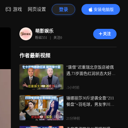
游戏
网页设置
登录
安装电脑版
内容更精彩
萌影娱乐
关注
粉丝
551
|
关注
0
作者最新视频
“唐僧”迟重瑞北京饭店被偶
遇,73岁面色红润状态大好，
被赞太接地气！
266
|
01:00
-5小时前
锤娜丽莎30斤逆袭全靠“211
餐盘”+羽毛球，男友李川全
程陪练太甜了！
1127
|
01:03
21分钟前