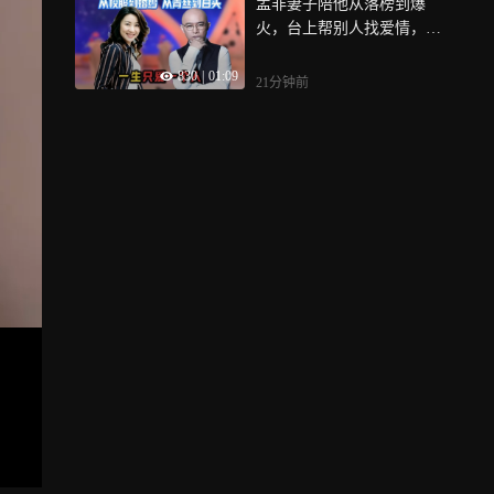
孟非妻子陪他从落榜到爆
火，台上帮别人找爱情，台
下守着自己的初恋过了半辈
830
|
01:09
子
21分钟前