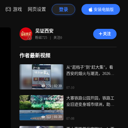
游戏
网页设置
登录
安装电脑版
内容更精彩
见证西安
关注
粉丝
725
|
关注
0
作者最新视频
从“逛档子”到“赶大集”，看
西安的烟火与潮流，2026莲
湖城市文化节一起找回属于
279
|
02:39
自己的青春回响
07-10
大寨铁路公园开园，铁路工
业旧迹变身城市绿洲，助推
主城大寨路片区迭代更新，
322
|
01:39
板块价值全面焕新，未来值
07-08
得期待