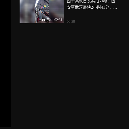
西十高铁首发实拍Vlog！西
安至武汉最快2小时41分，秦
岭隧道全程5G覆盖……
754
|
02:31
06-30