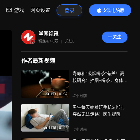
游戏
网页设置
登录
安装电脑版
内容更精彩
掌闻视讯
关注
粉丝
474.8万
|
关注
0
作者最新视频
寿命和“吸烟喝茶”有关！高
校研究：抽烟+喝茶，身体衰
老风险飙升129%
153
|
01:32
-7小时前
男生每天躺着玩手机5小时，
突然无法走路！医生提醒
1136
|
01:26
-7小时前