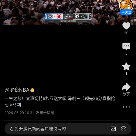
关注
20
5
1
@
罗说NBA
分享
一生之敌！文班切特6秒互送大帽 马刺三节领先26分直指抢
七
 #
马刺
2026-05-29 10:31
发布于
福建
打开
腾讯新闻客户端说两句