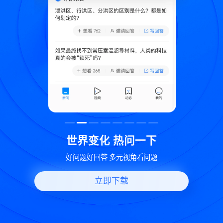
致
世界变化 热问一下
好问题好回答 多元视角看问题
立即下载