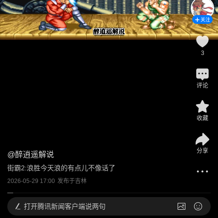
关注
3
评论
收藏
分享
@
醉逍遥解说
街霸2:浪胜今天浪的有点儿不像话了
2026-05-29 17:00
发布于
吉林
打开
腾讯新闻客户端说两句