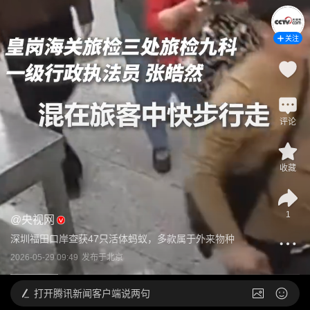
关注
评论
收藏
1
@
央视网
深圳福田口岸查获47只活体蚂蚁，多款属于外来物种
2026-05-29 09:49
发布于
北京
打开
腾讯新闻客户端说两句