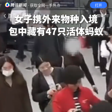
· 获取全网一手热点
打开
首页
视频
无障碍