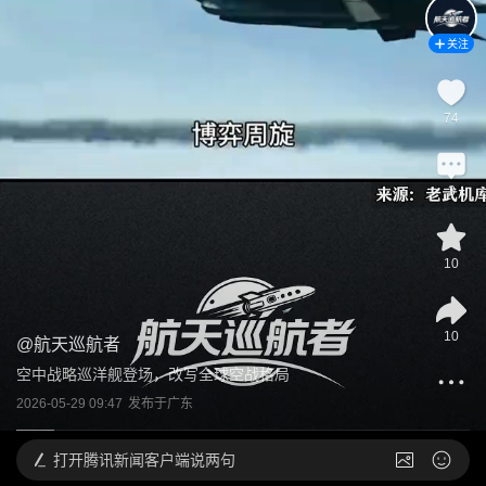
关注
74
3
10
10
@
航天巡航者
空中战略巡洋舰登场，改写全球空战格局
2026-05-29 09:47
发布于
广东
打开
腾讯新闻客户端说两句