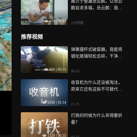
撒贝宁整蛊岳云鹏，让岳云
鹏自求多福，岳云鹏：我不
是那个意思
474
|
00:49
2小时前
推荐视频
弹簧撞杆式破窗器，竟能将
钢化玻璃轻松击碎，干净利
落
624
|
03:31
06-03
收音机为什么还没被淘汰，
原来它还有这些不可替代的
作用！
2458
|
01:14
07-25
打铁的时候为什么非得要折
叠？
1320
|
00:35