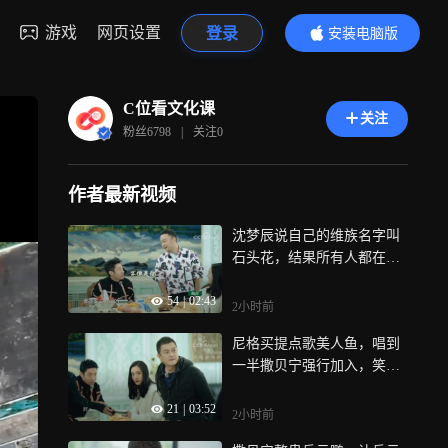
游戏
网页设置
登录
安装电脑版
内容更精彩
C位看文化课
关注
粉丝
6798
|
关注
0
作者最新视频
沈梦辰说自己的维族名字叫
石头花，结果所有人都在
笑，维族小伙：这是很丑的
54
|
02:43
花
2小时前
尼格买提点歌美人鱼，唱到
一半撒贝宁强行加入，笑掉
大牙
21
|
03:52
2小时前