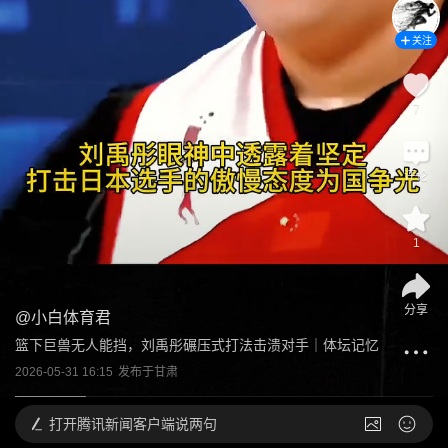
关注
7
评论
1
分享
@
小白体育君
篮下巨兽无人能挡，刘禹彤碾压式打法击溃对手｜体坛记忆
2026-05-31 16:15
发布于
甘肃
打开
腾讯新闻客户端说两句