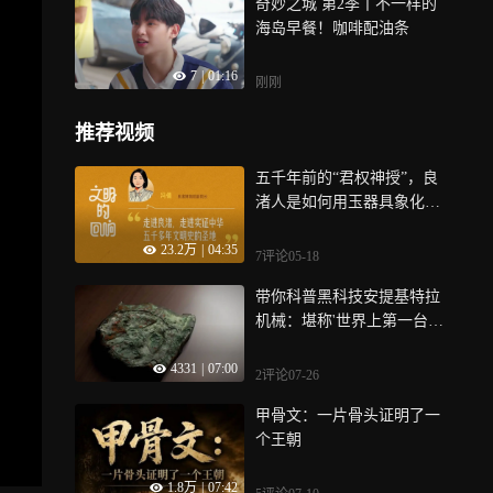
奇妙之城 第2季丨不一样的
海岛早餐！咖啡配油条
7
|
01:16
刚刚
推荐视频
五千年前的“君权神授”，良
渚人是如何用玉器具象化
的？｜文明的回响
23.2万
|
04:35
7评论
05-18
带你科普黑科技安提基特拉
机械：堪称'世界上第一台计
算机'的古
4331
|
07:00
2评论
07-26
甲骨文：一片骨头证明了一
个王朝
1.8万
|
07:42