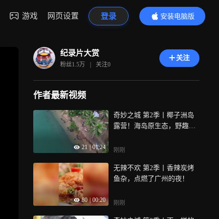
游戏
网页设置
登录
安装电脑版
内容更精彩
纪录片大赏
关注
粉丝
1.5万
|
关注
0
作者最新视频
奇妙之城 第2季丨椰子洲岛
露营！海岛原生态，野趣时
光幸福感拉满
21
|
01:24
刚刚
无辣不欢 第2季丨香辣炭烤
鱼杂，点燃了广州的夜！
80
|
00:20
刚刚