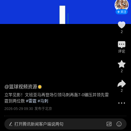
关注
2
评论
2
@
篮球视频资源
2
立竿见影！文班亚马再登场引领马刺再轰7-0碾压并领先雷
霆到两位数
 #
雷霆
 #
马刺
2026-05-29 09:30
发布于
北京
打开
腾讯新闻客户端说两句