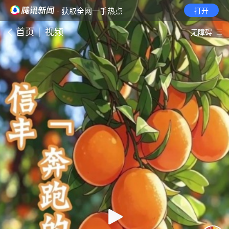
· 获取全网一手热点
打开
首页
视频
无障碍