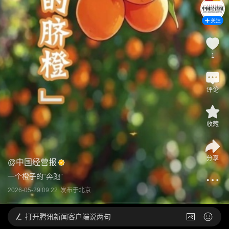
关注
1
评论
收藏
分享
@
中国经营报
一个橙子的“奔跑”
2026-05-29 09:22
发布于
北京
打开
腾讯新闻客户端说两句