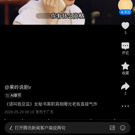
关注
3
评论
收藏
@
果岭说剧v
2
AI章节
《请叫我总监》女秘书离职真相曝光老板直接气炸
2026-05-29 09:19
发布于
广东
打开
腾讯新闻客户端说两句