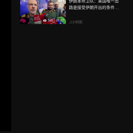
伊朗革命卫队：美国唯一出
路是接受伊朗开出的条件，
否则霍尔木兹海峡不会重
549
|
01:07
开，这由实力决定
-2小时前