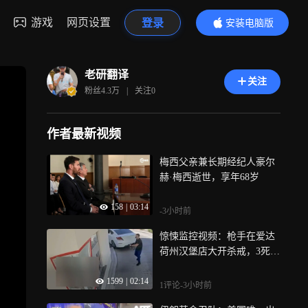
游戏
网页设置
登录
安装电脑版
内容更精彩
老研翻译
关注
粉丝
4.3万
|
关注
0
作者最新视频
梅西父亲兼长期经纪人豪尔
赫·梅西逝世，享年68岁
158
|
03:14
-3小时前
惊悚监控视频：枪手在爱达
荷州汉堡店大开杀戒，3死7
伤
1599
|
02:14
1评论
-3小时前