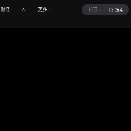
财经
AI
更多
老研翻译
搜索