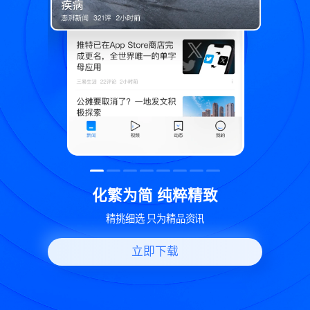
精致
世界变化 热问一下
讯
好问题好回答 多元视角看问题
立即下载