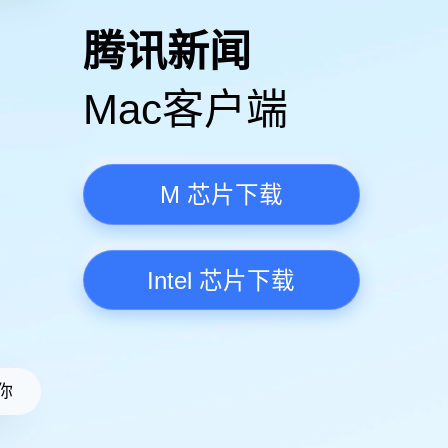
高清视频·更流畅
腾讯新
Mac客
M 芯
Intel