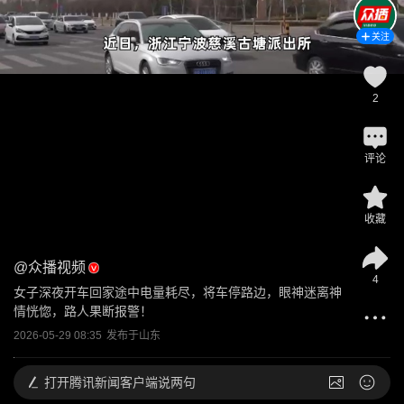
关注
2
评论
收藏
@
众播视频
4
女子深夜开车回家途中电量耗尽，将车停路边，眼神迷离神
情恍惚，路人果断报警！
2026-05-29 08:35
发布于
山东
打开
腾讯新闻客户端说两句