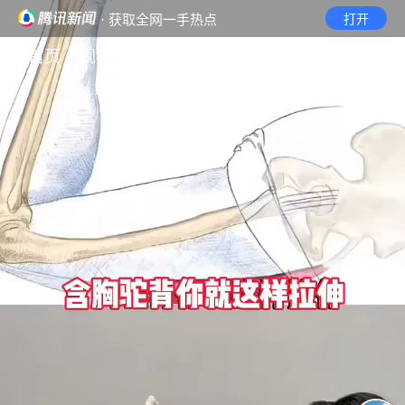
· 获取全网一手热点
打开
首页
视频
无障碍