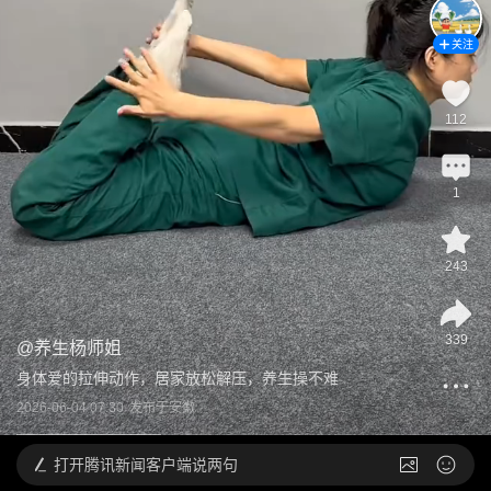
关注
112
1
243
339
@
养生杨师姐
身体爱的拉伸动作，居家放松解压，养生操不难
2026-06-04 07:30
发布于
安徽
打开
腾讯新闻客户端说两句