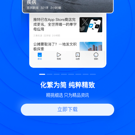
精致
世界变化 热问一下
讯
好问题好回答 多元视角看问题
立即下载