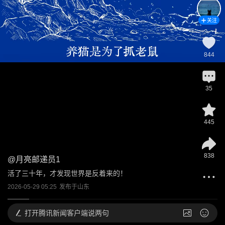
关注
844
35
445
838
@
月亮邮递员1
活了三十年，才发现世界是反着来的！
2026-05-29 05:25
发布于
山东
打开
腾讯新闻客户端说两句