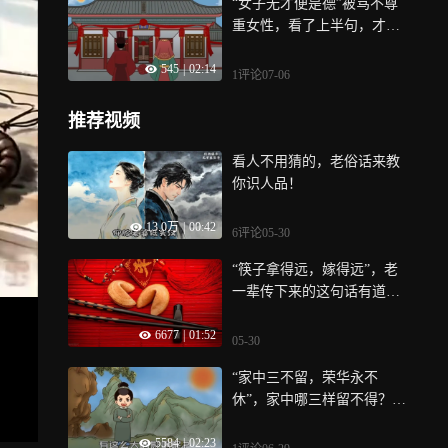
“女子无才便是德”被骂不尊
重女性，看了上半句，才知
古人有多牛
545
|
02:14
1评论
07-06
推荐视频
看人不用猜的，老俗话来教
你识人品！
13.0万
|
00:42
6评论
05-30
“筷子拿得远，嫁得远”，老
一辈传下来的这句话有道理
吗？
6677
|
01:52
05-30
“家中三不留，荣华永不
休”，家中哪三样留不得？别
犹豫
5584
|
02:23