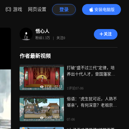
游戏
网页设置
登录
安装电脑版
内容更精彩
悟心人
关注
粉丝
1.3万
|
关注
0
作者最新视频
打破“盛不过三代”定律，培
养出十代人才，曾国藩家训
句句真经
1158
|
02:11
1评论
07-06
俗语：“虎生犹可近，人熟不
堪亲”，有何深意？老祖宗道
出了原委
2064
|
02:33
07-06