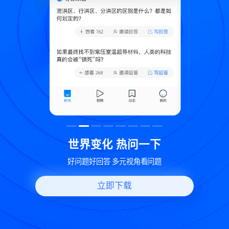
致
世界变化 热问一下
好问题好回答 多元视角看问题
立即下载