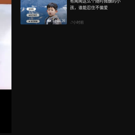
有闻闻这么个随时微醺的小
孩，谁能忍住不偏爱
3
|
03:26
-7小时前