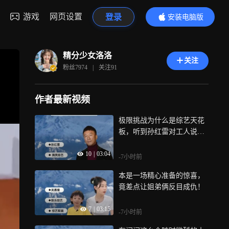
游戏
网页设置
登录
安装电脑版
内容更精彩
精分少女洛洛
关注
粉丝
7974
|
关注
91
作者最新视频
极限挑战为什么是综艺天花
板，听到孙红雷对工人说的
一番才明白
10
|
03:04
-7小时前
本是一场精心准备的惊喜，
竟差点让姐弟俩反目成仇！
7
|
03:15
-7小时前