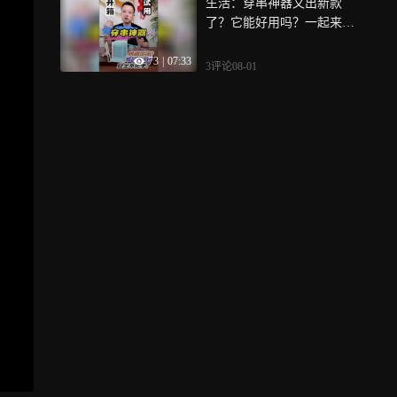
生活：穿串神器又出新款
了？它能好用吗？一起来看
看
73
|
07:33
3评论
08-01