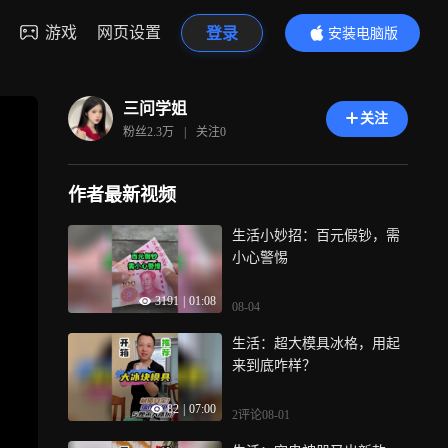
游戏
网页设置
登录
安装电脑版
内容更精彩
三问学姐
关注
粉丝
2.3万
|
关注
0
作者最新视频
生活小妙招：百元假钞，需
小心警惕
3191
|
01:08
08-04
生活：超大模具冰格，用起
来到底咋样？
82
|
07:00
2评论
08-01