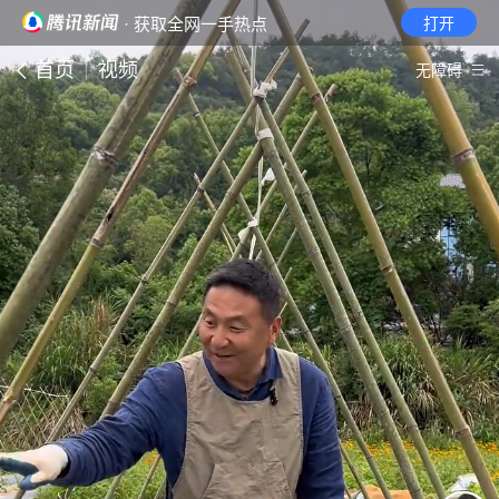
· 获取全网一手热点
打开
首页
视频
无障碍