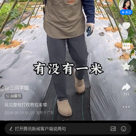
关注
85
评论
91
@
三问学姐
191
AI章节
丝瓜整枝打杈教程来喽
2026-05-29 01:20
发布于
广东
打开
腾讯新闻客户端说两句