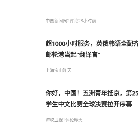
中国新闻网
2评论
23小时前
超1000小时服务，英俄韩语全配
邮轮港当起“翻译官”
上海宝山
昨天
你好，中国！五洲青年抵京，第25
学生中文比赛全球决赛拉开序幕
海峡卫视
1评论
昨天