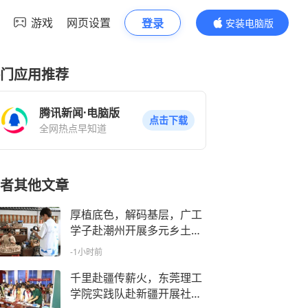
游戏
网页设置
登录
安装电脑版
内容更精彩
门应用推荐
腾讯新闻·电脑版
点击下载
全网热点早知道
者其他文章
厚植底色，解码基层，广工
学子赴潮州开展多元乡土实
践
-1小时前
千里赴疆传薪火，东莞理工
学院实践队赴新疆开展社会