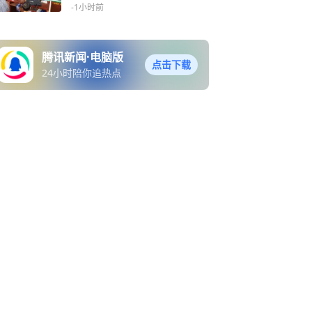
实践活动
-1小时前
腾讯新闻·电脑版
点击下载
24小时陪你追热点