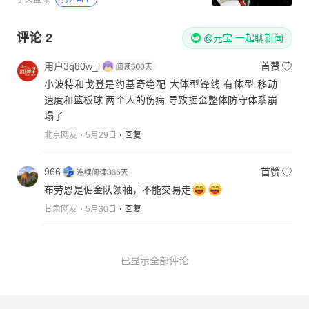
评论
2
@元宝 一起聊新闻
用户3q80w_l
首赞
小波特和戈登是约基奇绝配 大体型锋线 有体型 移动
速度和篮板球 两个人的伤病 导致掘金整体防守体系崩
塌了
北京网友
5月29日
回复
966
首赞
布劳恩是倔金队领袖，不能交易走
甘肃网友
5月30日
回复
已显示全部评论