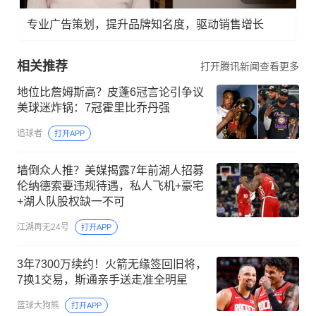
专业广告策划，提升品牌知名度，驱动销售增长
相关推荐
打开腾讯新闻查看更多
地位比詹姆斯高？皮蓬6冠言论引争议
美球迷炸锅：7冠霍里比乔丹强
追球者
打开APP
墙倒众人推？美媒揭露7年前湖人招募
伦纳德索要违规待遇，私人飞机+豪宅
+湖人队股权缺一不可
江湖再无24号
打开APP
3年7300万续约！火箭无缘签回旧将，
7换1交易，斯通亲手送走准全明星
篮球大狗熊
打开APP