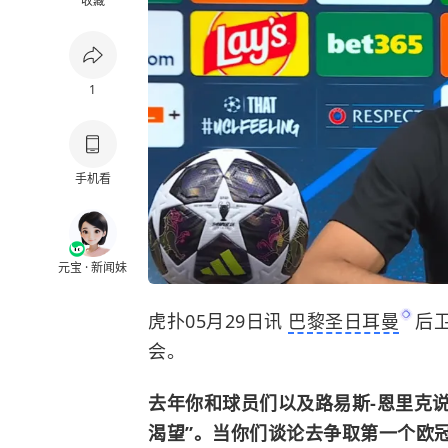
收藏
1
手机看
元宝 · 新闻妹
虎扑05月29日讯
巴黎圣日耳曼
后
会。
去年你和球员们以及路易斯-恩里克
渴望”。当你们谈论去争取第一个欧