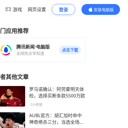
游戏
网页设置
登录
安装电脑版
内容更精彩
门应用推荐
腾讯新闻·电脑版
点击下载
全网热点早知道
者其他文章
罗马诺确认：阿劳霍明天体
检，选择买断条款5500万欧
-7小时前
AUBL官方：胡汇加时命中
神奇绝杀三分，当选全场最