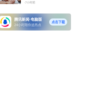
佳球员
-7小时前
腾讯新闻·电脑版
点击下载
24小时陪你追热点