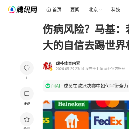
首页
要闻
北京
科技
伤病风险？马基：
大的自信去踢世界
虎扑体育内容
2026-05-29 23:14
发布于
上海
虎扑官方账号
1
问AI
·
球员在欧冠决赛中如何平衡全力
评论