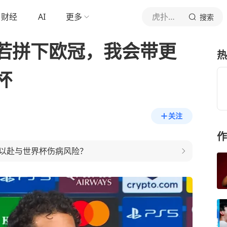
财经
AI
更多
虎扑体育内容
搜索
若拼下欧冠，我会带更
热
杯
关注
作
以赴与世界杯伤病风险？