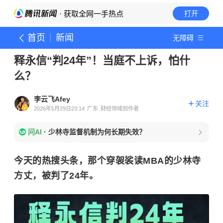
· 获取全网一手热点
打开
首页
新闻
无障碍
释永信“判24年”！当庭不上诉，怕什
么？
李云飞Afey
关注
2026年5月29日23:14
广东
财经领域创作者
问AI
·
少林寺监督机制为何长期失效？
今天的热搜头条，那个穿袈裟读MBA的少林寺
方丈，被判了24年。