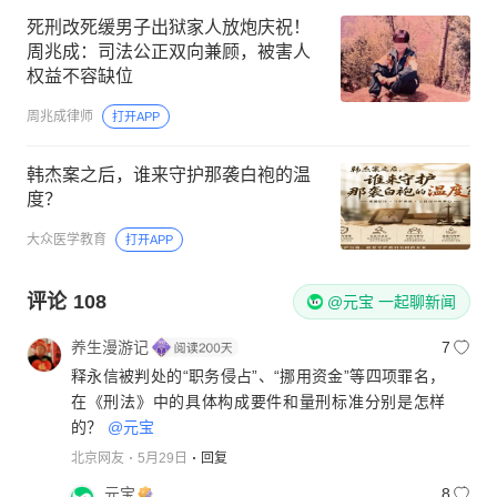
死刑改死缓男子出狱家人放炮庆祝！
周兆成：司法公正双向兼顾，被害人
权益不容缺位
周兆成律师
打开APP
韩杰案之后，谁来守护那袭白袍的温
度？
大众医学教育
打开APP
评论
108
@元宝 一起聊新闻
养生漫游记
7
释永信被判处的“职务侵占”、“挪用资金”等四项罪名，
在《刑法》中的具体构成要件和量刑标准分别是怎样
的？
@元宝
北京网友
5月29日
回复
元宝
8