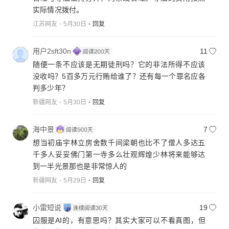
实际情况拨付。
江苏网友
5月30日
回复
用户2sft30n
11
随便一条不应该是无期徒刑吗？它的非法所得不应该
没收吗？5百多万元行贿给谁了？还有每一个罪名应各
判多少年？
新疆网友
5月30日
回复
海中景
7
想当初庙宇林立房舍数千间梁朝也比不了僧人多达五
千多人妥妥佛门第一寺多么壮观辉煌少林将来能够达
到一半光景那也是非常惊人的
新疆网友
5月29日
回复
小雷短说
19
囚服是AI的，有意思吗？其实大家可以不看真图，但