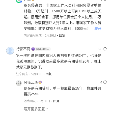
职务侵占罪：非国家工作人员利用职务侵占单位
财物，3万起刑，1500万以上可判10年以上或无
期。挪用资金罪：挪用单位资金归个人使用，5万
起刑，数额特别巨大判7年以上。非国家工作人员
...
展开
受贿罪：收受财物为他人谋利，5000元起刑，数
额巨大判5年以上。行贿罪：向公职人员行贿谋取
内容由AI生成
5月29日
回复
不正当利益，情节严重判3-10年，特别严重判10
年以上或无期。释永信涉案金额均远超"数额特别
行影不离
25
巨大"标准，故获24年重判。
第一次听说在国内有犯人被判有期徒刑24年，也许是
我孤陋寡闻，记得以前最多就是有期徒刑20年，往上
就是无期徒刑了。
辽宁网友
5月30日
回复
风轻云淡
4
现在是有期徒刑，单一犯罪最高15年，数罪并罚
最高25年
河南网友
5月30日
回复
展开更多回复