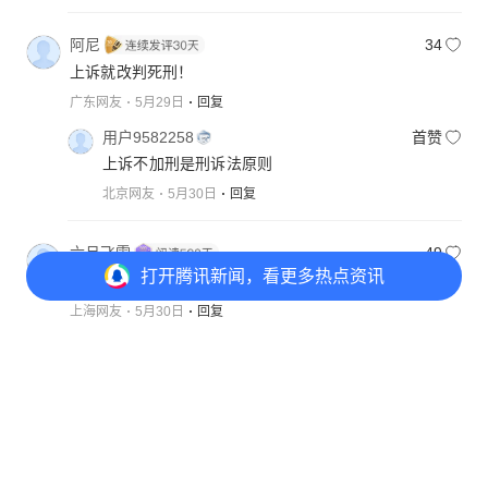
阿尼
34
上诉就改判死刑！
广东网友
5月29日
回复
用户9582258
首赞
上诉不加刑是刑诉法原则
北京网友
5月30日
回复
六月飞雪
49
打开
腾讯新闻，看更多热点资讯
他自己都觉得轻判了
上海网友
5月30日
回复
四爷🍵😄
12
打开
APP参与讨论
出家人色既是空空既是色，判多少年都是判，阿弥陀
108
238
104
388
佛🙏
广东网友
5月29日
回复