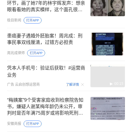
环节，画了她7年的林宇辉发声：想亲
眼看看她的真实模样，这个面孔很让
我厌恶
极目新闻
打开APP
患癌妻子遇婚外胚胎案！周兆成：刑
事民事双线厘清，过错方必担责
周兆成律师
打开APP
凭本人手机号：验证后获取！#运营商
业务
00:15
广告
云启创想运营商
了解详情
“梅姨案”9个受害家庭收到检察院告知
书，嫌疑人谢某梅年龄仍未公开，审
判时是否年满75周岁或将影响死刑适
用；律师解读
安徽商报
打开APP