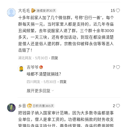
大毛毛
15
十多年前家人加了几个微信群，号称“日行一善”，每个
群每天捐一元，当时家里人都是支持的，近几年寺庙
丑闻频繁，去年说服家人退了群，三个群十余年3000
多天，一天三块，还有参加话动，到现在都没搞清楚
是僧人还是俗人建的群，宗教信仰被释永信等等恶人
击毁了！
湖北网友
5月30日
回复
吉爷爷
7
啥都不清楚就捐钱？
四川网友
5月30日
回复
展开更多回复
乡音
2
把钱袋子纳入国家审计范畴，因为大多数寺庙都是事
业单位，僧人是拿工资的。功德箱和捐款的财务收支
管理与寺庙主持分开，两条线管理。寺庙的费用按照