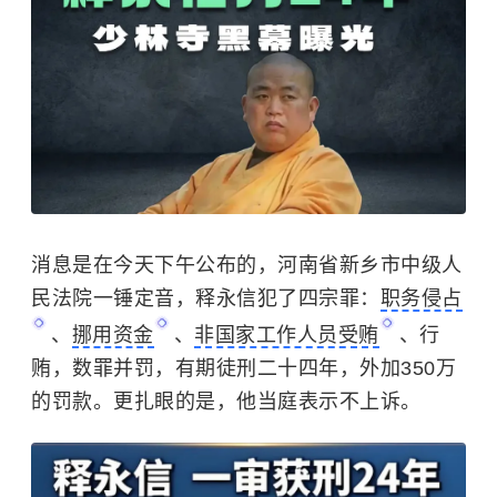
消息是在今天下午公布的，河南省新乡市中级人
民法院一锤定音，释永信犯了四宗罪：
职务侵占
、
挪用资金
、
非国家工作人员受贿
、行
贿，数罪并罚，有期徒刑二十四年，外加350万
的罚款。更扎眼的是，他当庭表示不上诉。