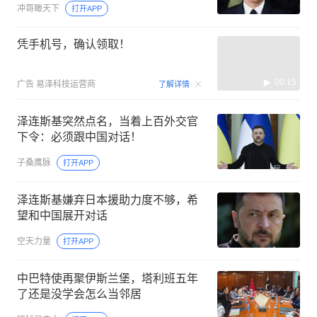
冲哥瞰天下
打开APP
凭手机号，确认领取！
00:15
广告
易泽科技运营商
了解详情
泽连斯基突然点名，当着上百外交官
下令：必须跟中国对话！
子桑鹰脉
打开APP
泽连斯基嫌弃日本援助力度不够，希
望和中国展开对话
空天力量
打开APP
中巴特使再聚伊斯兰堡，塔利班五年
了还是没学会怎么当邻居