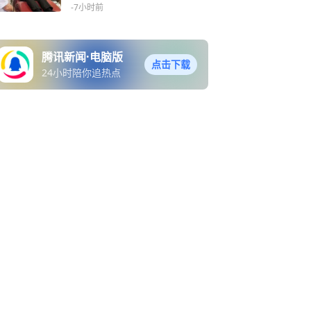
惨案伤者
-7小时前
腾讯新闻·电脑版
点击下载
24小时陪你追热点