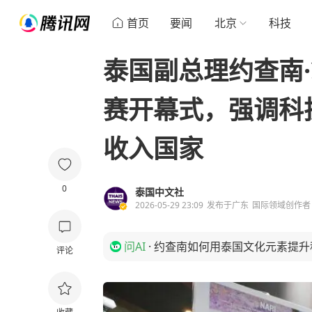
首页
要闻
北京
科技
泰国副总理约查南
赛开幕式，强调科
收入国家
0
泰国中文社
2026-05-29 23:09
发布于
广东
国际领域创作者
问AI
·
约查南如何用泰国文化元素提升
评论