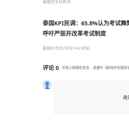
泰国中文社
昨天
泰国KPI民调：65.8%认为考试
呼吁严惩并改革考试制度
泰国中文社
2评论
14小时前
评论
0
文明上网理性发言，请遵守
《新闻评论服务
请