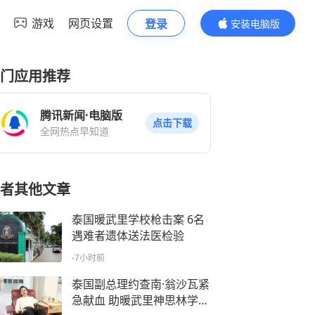
游戏
网页设置
登录
安装电脑版
内容更精彩
门应用推荐
腾讯新闻·电脑版
点击下载
全网热点早知道
者其他文章
泰国暖武里学校枪击案 6名
遇难者遗体送法医检验
-7小时前
泰国副总理约查南·翁沙瓦紧
急献血 助暖武里神思林学校