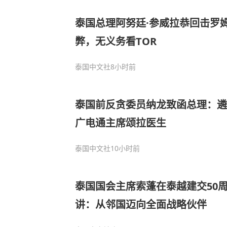
泰国总理阿努廷·参威拉恭回击罗
弊，无义务看TOR
泰国中文社
8小时前
泰国前反贪委员纳龙致函总理：遴
广电通主席颂拉医生
泰国中文社
10小时前
泰国国会主席索蓬在泰越建交50
讲：从邻国迈向全面战略伙伴