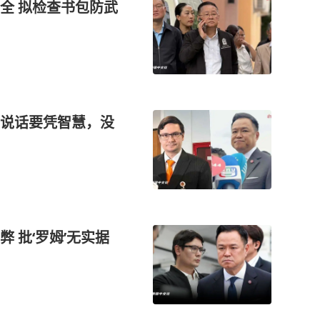
全 拟检查书包防武
说话要凭智慧，没
 批‘罗姆’无实据