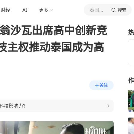
财经
AI
更多
泰国中文社
搜索
·翁沙瓦出席高中创新竞
热
技主权推动泰国成为高
作
关注
科技影响力？