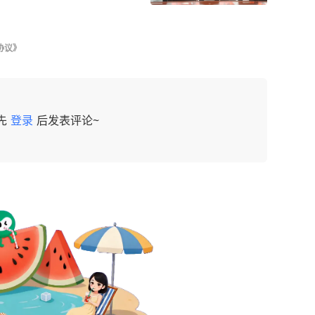
协议》
先
登录
后发表评论~