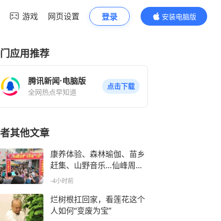
游戏
网页设置
登录
安装电脑版
内容更精彩
门应用推荐
腾讯新闻·电脑版
点击下载
全网热点早知道
者其他文章
康养体验、森林瑜伽、苗乡
赶集、山野音乐…仙峰周末
嗨起来！
-4小时前
烂树根扛回家，看莲花这个
人如何“变废为宝”