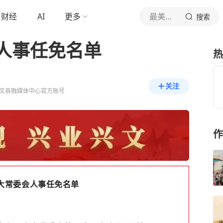
财经
AI
更多
最美兴文
搜索
人事任免名单
热
关注
文县融媒体中心官方账号
作
大常委
会
人事任免名单