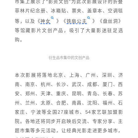
市集上展示了“影资文创”为此次影展设计的折叠
菲林片纪念册、冰箱贴、票夹、盖章本、空调毯
等，以及《
神女
》《
铁扇公主
》《盘丝洞》
等馆藏影片文创产品，吸引了大量影迷驻足选
购。
衍生品市集中的
文创产品
本次影展将落地北京、上海、广州、深圳、济
南、南京、杭州、长沙、武汉、成都、厦门、西
安、郑州、天津、重庆、昆明、青岛、长春、苏
州、兰州、太原、合肥、南昌、沈阳、福州、石
家庄、宁波等全国27座城市、54家艺联加盟影
院。各地还将同步开启映后交流、专家分享、主
题市集等多元活动，让经典光影走进更多城市，