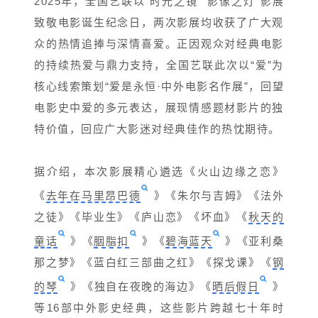
2025年，全国艺联以“时光之镜”“影像之灯”影展
致敬电影诞生纪念日，两次影展均收获了广大观
众的热情追捧与深情喜爱。正因观众对经典电影
的持续热爱与鼎力支持，全国艺联此次以“爱”为
核心线索策划“爱是永恒·中外电影名作展”，回望
电影史中爱的多元表达，展现情感题材影片的独
特价值，回应广大影迷对经典佳作的热忱期待。
据介绍，本次影展精心遴选《火山边缘之恋》
《
去年在马里昂巴德
》《朱尔与吉姆》《法外
之徒》《毕业生》《
庐山恋
》《坏血》《
秋天的
童话
》《
胭脂扣
》《
碧海蓝天
》《亚利桑
那之梦》《蓝白红三部曲之红》《探戈课》《
钢
的琴
》《独自在夜晚的海边》《
晒后假日
》
等16部中外影史经典，这些影片跨越七十年时