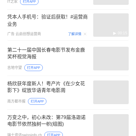
IT之家
打开APP
凭本人手机号：验证后获取！#运营商
业务
00:15
广告
云启创想运营商
了解详情
第二十一届中国长春电影节发布金鹿
奖杯视觉海报
吉地守望
打开APP
杨欣获年度新人！粤产片《在少女花
影下》绽放华语青年电影周
南方都市报
打开APP
万变之中，初心未改：第79届洛迦诺
电影节依然独树一帜(组图)
瑞士资讯swissinfo.ch
打开APP