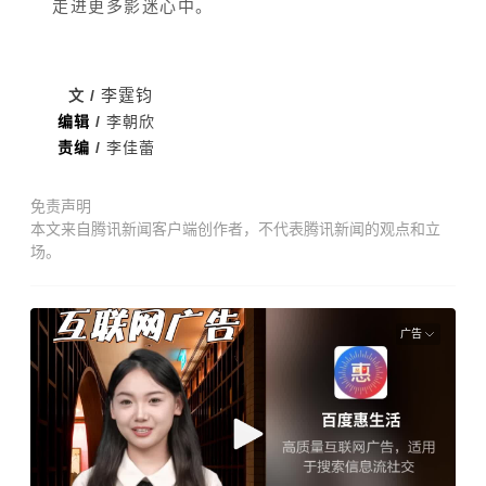
走进更多影迷心中。
李霆钧
文 /
编辑
/
李朝欣
责编
/
李佳蕾
免责声明
本文来自腾讯新闻客户端创作者，不代表腾讯新闻的观点和立
场。
广告